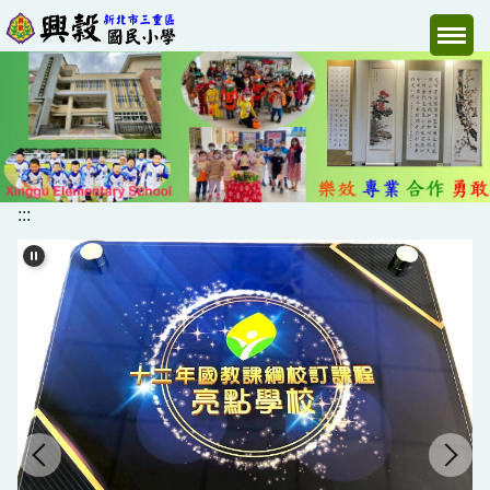
跳
到
主
要
內
容
區
:::