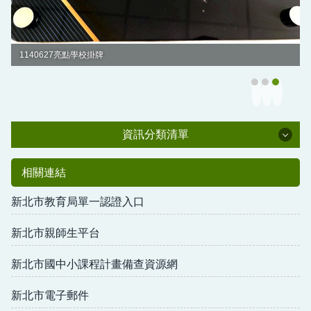
1140627亮點學校掛牌
資訊分類清單
校長室
相關連結
教導處
新北市教育局單一認證入口
總務處
新北市親師生平台
輔導室
新北市國中小課程計畫備查資源網
幼兒園
新北市電子郵件