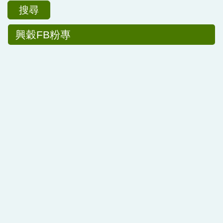
搜尋
興穀FB粉專