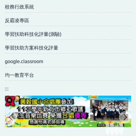
人事室
校務行政系統
會計室
反霸凌專區
班級網頁
學習扶助科技化評量(測驗)
行事曆
學習扶助方案科技化評量
分機表
google.classroom
午餐專區
均一教育平台
教科書版本
:::
社團、課後班報名