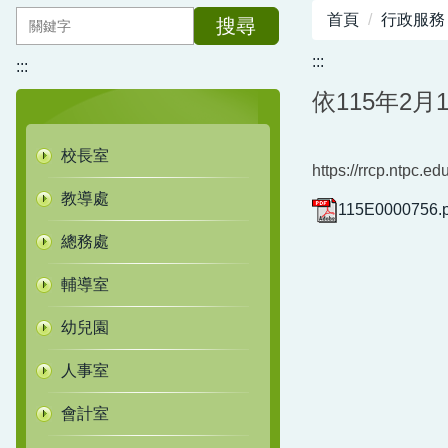
首頁
行政服務
搜尋
:::
:::
依115年2月
校長室
https://rrcp.ntpc.edu
教導處
115E0000756.p
總務處
輔導室
幼兒園
人事室
會計室