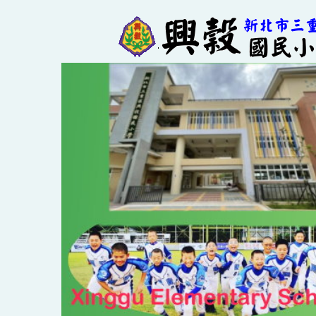
跳
到
主
要
內
容
區