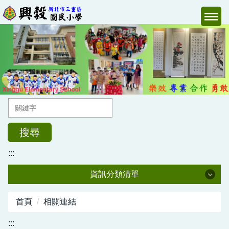
跳
到
主
要
內
容
區
搜尋
:::
資訊分類清單
校長室
首頁
相關連結
教導處
:::