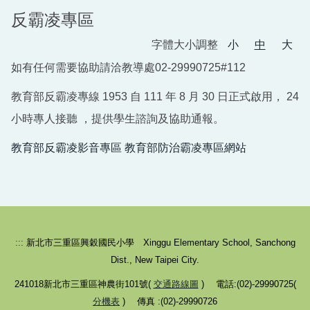
反霸凌專區
總務處
字體大小調整
小
中
大
輔導室
如有任何需要協助請洽教導處02-29990725#112
幼兒園
教育部反霸凌專線 1953 自 111 年 8 月 30 日正式啟用， 24
人事室
小時專人接聽 ，提供學生諮詢及協助通報。
會計室
教育部反霸凌影音專區
教育部防治霸凌專區網站
班級網頁
行事曆
分機表
:::
新北市三重區興穀國民小學 Xinggu Elementary School, Sanchong
午餐專區
Dist., New Taipei City.
241018新北市三重區神農街101號(
交通路線圖
) 電話:(02)-29990725(
教科書版本
分機表
) 傳真 :(02)-29990726