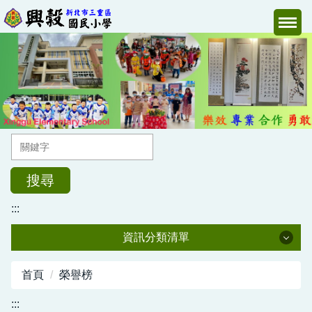
跳
到
主
要
內
容
區
搜尋
:::
資訊分類清單
校長室
首頁
榮譽榜
教導處
:::