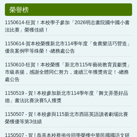
榮譽榜
總務處
輔導室
1150614-狂賀！本校學子參加「2026明志書院國中國小書
法比賽」榮獲佳績！
幼兒園
1150614-賀本校榮獲新北市114學年度「食農樂活巧營造」
人事室
優良案例甲等殊榮！-總務處公告
會計室
1150610-狂賀！本校榮獲「新北市115年藝術教育貢獻獎」
市級表揚，感謝全體同仁努力，連續三年獲獎肯定！-總務
班級網頁
處公告
行事曆
1150519 - 賀 ! 本校參加新北市114學年度「舞文弄墨好品
德」書法比賽決賽5人獲獎
分機表
1150507 - 賀 ! 本校參與115新北市西區英語讀者劇場比賽
午餐專區
榮獲優等第3佳績
教科書版本
1150507 - 賀 ! 恭喜本校蔡侑伶同學榮獲中華民國國語文研