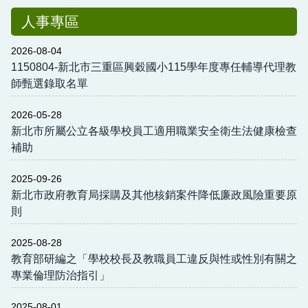
人事專區
總務處
輔導室
2026-08-04
1150804-新北市三重區興穀國小115學年度專任輔導代理教
幼兒園
師甄選錄取名單
人事室
2026-05-28
新北市所屬公立各級學校員工適用職業安全衛生法健康檢查
會計室
補助
班級網頁
2025-09-26
新北市政府教育局採購及其他核銷案件降低廉政風險重要原
行事曆
則
分機表
2025-08-28
午餐專區
教育部研編之「學校校長及教職員工違反與性或性別有關之
專業倫理防治指引」
教科書版本
2025-08-01