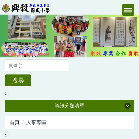
跳
到
主
要
內
容
區
搜尋
:::
資訊分類清單
校長室
首頁
人事專區
教導處
:::