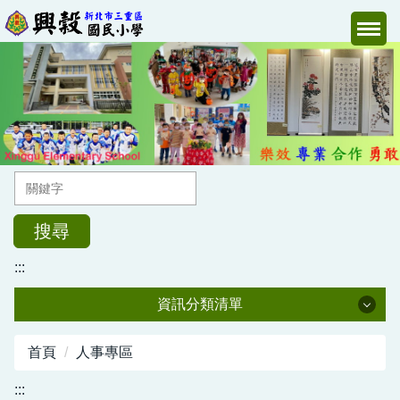
跳
到
主
要
內
容
區
搜尋
:::
資訊分類清單
校長室
首頁
人事專區
教導處
:::