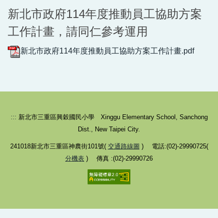
新北市政府114年度推動員工協助方案
總務處
工作計畫，請同仁參考運用
輔導室
新北市政府114年度推動員工協助方案工作計畫.pdf
幼兒園
人事室
會計室
:::
新北市三重區興穀國民小學 Xinggu Elementary School, Sanchong
班級網頁
Dist., New Taipei City.
行事曆
241018新北市三重區神農街101號(
交通路線圖
) 電話:(02)-29990725(
分機表
) 傳真 :(02)-29990726
分機表
午餐專區
教科書版本