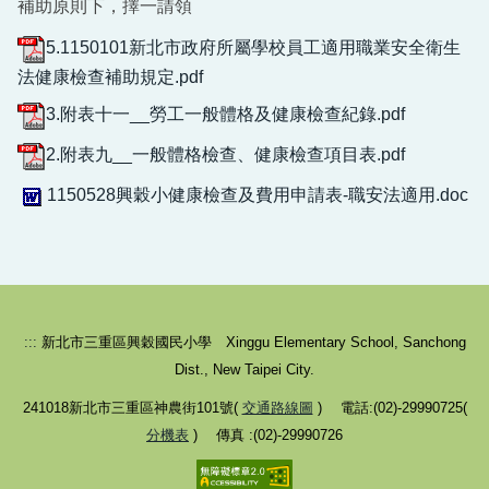
補助原則下，擇一請領
社團、課後班報名
5.1150101新北市政府所屬學校員工適用職業安全衛生
法健康檢查補助規定.pdf
3.附表十一__勞工一般體格及健康檢查紀錄.pdf
2.附表九__一般體格檢查、健康檢查項目表.pdf
1150528興穀小健康檢查及費用申請表-職安法適用.doc
:::
新北市三重區興穀國民小學 Xinggu Elementary School, Sanchong
Dist., New Taipei City.
241018新北市三重區神農街101號(
交通路線圖
) 電話:(02)-29990725(
分機表
) 傳真 :(02)-29990726