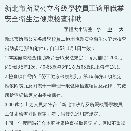
新北市所屬公立各級學校員工適用職業
總務處
安全衛生法健康檢查補助
輔導室
字體大小調整
小
中
大
幼兒園
新北市所屬公立各級學校員工適用職業安全衛生法健康檢查
人事室
補助規定(詳如附件)，自115年1月1日生效：
1.本案健康檢查補助為符合職安法規定，每人補助1200元
會計室
(40歲以5年1次、40-65歲每3年1次及65歲以上每年1次)。
班級網頁
2.檢查項目需依「勞工健康保護規則」第16 條第1 項規定，
行事曆
應依附表九及附表十一辦理一般健康檢查項目及紀錄，其健
康檢查紀錄應交由學校保存。
分機表
3.40 歲以上之人員如符合「新北市政府及所屬機關學校員
午餐專區
工健康檢查補助規定」者，得優先適用該規定。
教科書版本
4.同一年度同時符合本府健康檢查補助規定者，應以不重複