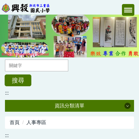
跳
到
主
要
內
容
區
搜尋
:::
資訊分類清單
校長室
首頁
人事專區
教導處
:::