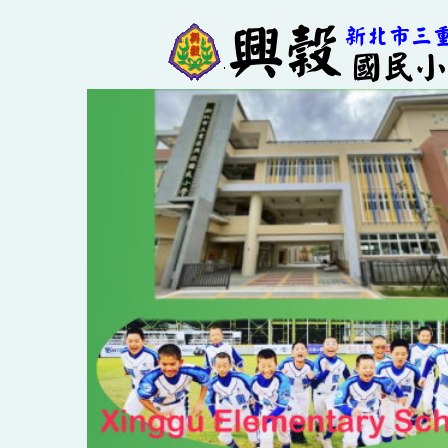
跳
到
主
要
內
容
區