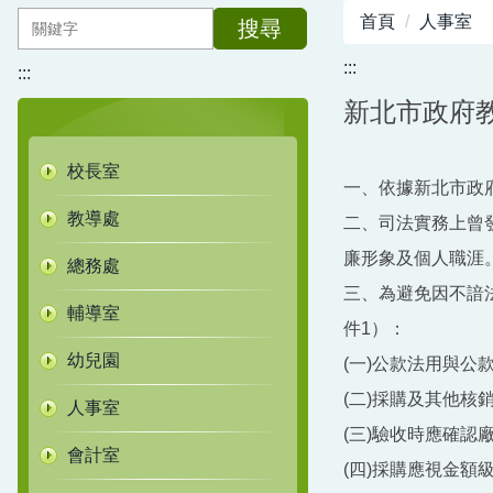
首頁
人事室
搜尋
:::
:::
新北市政府
校長室
一、依據新北市政府教
教導處
二、司法實務上曾
廉形象及個人職涯
總務處
三、為避免因不諳
輔導室
件1）：
幼兒園
(一)公款法用與
(二)採購及其他
人事室
(三)驗收時應確認
會計室
(四)採購應視金